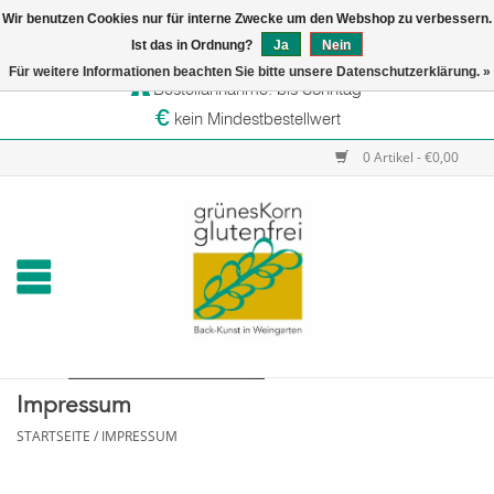
Wir benutzen Cookies nur für interne Zwecke um den Webshop zu verbessern.
Startseite
Ist das in Ordnung?
Ja
Nein
Versandtage: Dienstag & Mittwoch
Für weitere Informationen beachten Sie bitte unsere Datenschutzerklärung. »
Bestellannahme: bis Sonntag
Online-Shop
kein Mindestbestellwert
Verkaufsstellen
0 Artikel - €0,00
grünesKorn
Impressum
STARTSEITE
/
IMPRESSUM