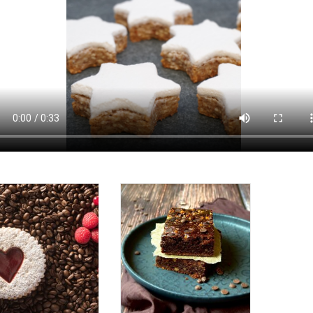
Saftig, schokoladig und
voller Geschmack – so
inster Mürbteig,
muss ein Brownie
üllt mit Konfitüre.
sein!
MEHR ERFAHREN
MEHR ERFAHREN