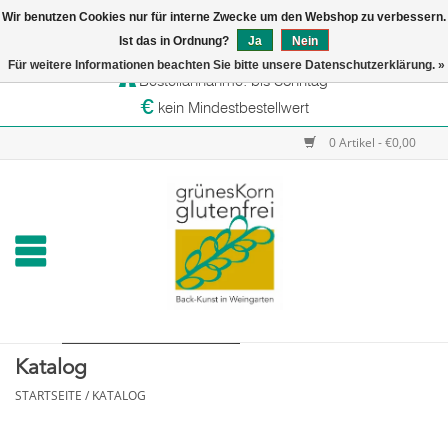
Wir benutzen Cookies nur für interne Zwecke um den Webshop zu verbessern.
Startseite
Ist das in Ordnung?
Ja
Nein
Versandtage: Dienstag & Mittwoch
Für weitere Informationen beachten Sie bitte unsere Datenschutzerklärung. »
Bestellannahme: bis Sonntag
Online-Shop
kein Mindestbestellwert
Verkaufsstellen
0 Artikel - €0,00
grünesKorn
Katalog
STARTSEITE
/
KATALOG