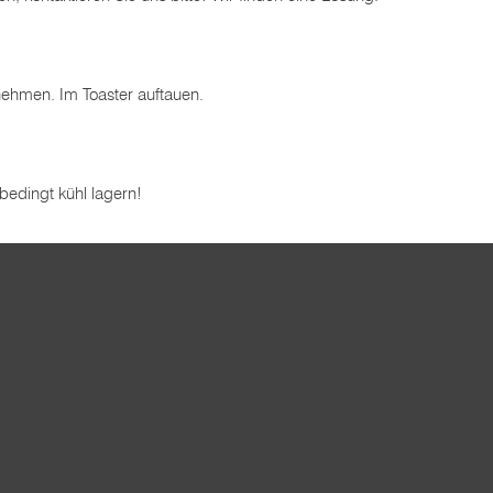
nehmen. Im Toaster auftauen.
bedingt kühl lagern!