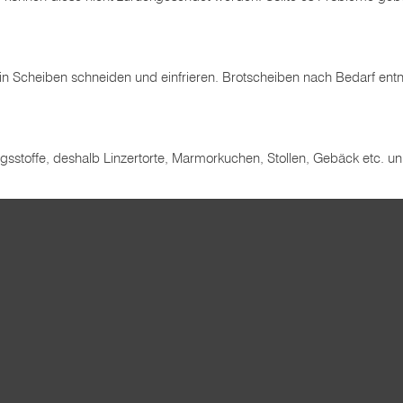
e in Scheiben schneiden und einfrieren. Brotscheiben nach Bedarf ent
sstoffe, deshalb Linzertorte, Marmorkuchen, Stollen, Gebäck etc. un