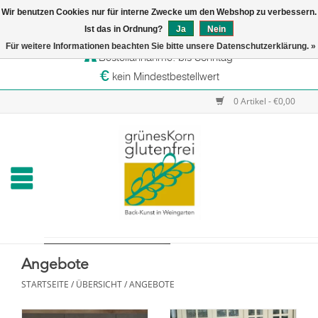
Wir benutzen Cookies nur für interne Zwecke um den Webshop zu verbessern.
Startseite
Ist das in Ordnung?
Ja
Nein
Versandtage: Dienstag & Mittwoch
Für weitere Informationen beachten Sie bitte unsere Datenschutzerklärung. »
Bestellannahme: bis Sonntag
Online-Shop
kein Mindestbestellwert
Verkaufsstellen
0 Artikel - €0,00
grünesKorn
Angebote
STARTSEITE
/
ÜBERSICHT
/
ANGEBOTE