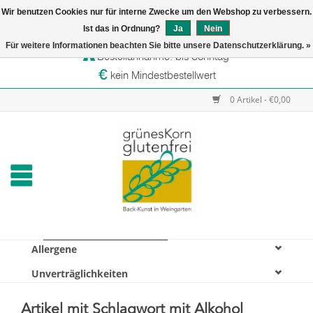
Wir benutzen Cookies nur für interne Zwecke um den Webshop zu verbessern.
Startseite
Ist das in Ordnung?
Ja
Nein
Versandtage: Dienstag & Mittwoch
Für weitere Informationen beachten Sie bitte unsere Datenschutzerklärung. »
Bestellannahme: bis Sonntag
Online-Shop
kein Mindestbestellwert
Verkaufsstellen
0 Artikel - €0,00
grünesKorn
Allergene
Unverträglichkeiten
Artikel mit Schlagwort mit Alkohol