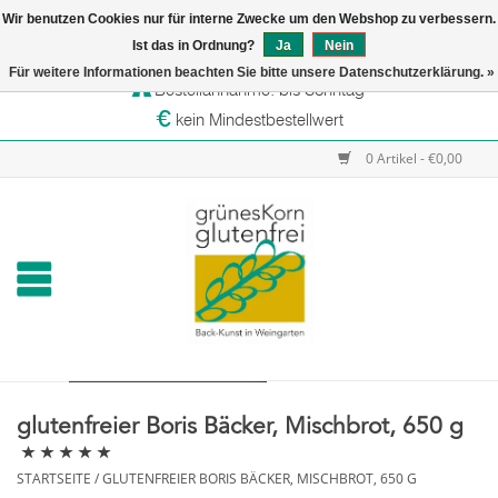
Wir benutzen Cookies nur für interne Zwecke um den Webshop zu verbessern.
Startseite
Ist das in Ordnung?
Ja
Nein
Versandtage: Dienstag & Mittwoch
Für weitere Informationen beachten Sie bitte unsere Datenschutzerklärung. »
Bestellannahme: bis Sonntag
Online-Shop
kein Mindestbestellwert
Verkaufsstellen
0 Artikel - €0,00
grünesKorn
glutenfreier Boris Bäcker, Mischbrot, 650 g
STARTSEITE
/
GLUTENFREIER BORIS BÄCKER, MISCHBROT, 650 G