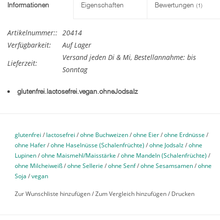
Informationen
Eigenschaften
Bewertungen
(1)
Artikelnummer::
20414
Verfügbarkeit:
Auf Lager
Versand jeden Di & Mi, Bestellannahme: bis
Lieferzeit:
Sonntag
glutenfrei.lactosefrei.vegan.ohneJodsalz
Unser Boris Bäcker ist außen kross und innen soft. Ein mild
versäuertes Mischbrot, das einfach fantastisch schmeckt!
glutenfrei
/
lactosefrei
/
ohne Buchweizen
/
ohne Eier
/
ohne Erdnüsse
/
Zutaten
: Wasser, Tapiokastärke (Bio), Reismehl (Bio),
ohne Hafer
/
ohne Haselnüsse (Schalenfrüchte)
/
ohne Jodsalz
/
ohne
Kartoffelstärke, Reismehl (Bio, Vollkorn), Hirse (Bio, Vollkorn),
Lupinen
/
ohne Maismehl/Maisstärke
/
ohne Mandeln (Schalenfrüchte)
/
ohne Milcheiweiß
/
ohne Sellerie
/
ohne Senf
/
ohne Sesamsamen
/
ohne
Erbsenprotein Pulver (Bio), Flohsamenschalen (Bio), Meersalz,
Soja
/
vegan
Xanthan (Verdickungsmittel), Hefe, Sauerteig Starter, natives
Olivenöl extra, Bohnenmehl, Dextrose.
Zur Wunschliste hinzufügen
/
Zum Vergleich hinzufügen
/
Drucken