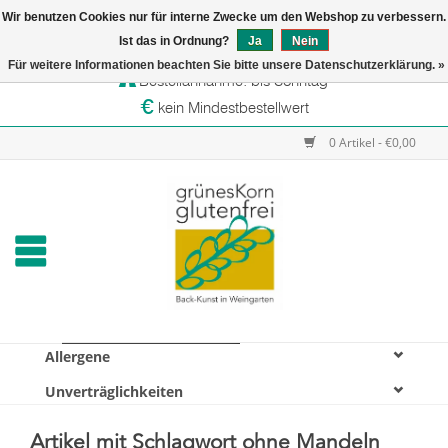
Wir benutzen Cookies nur für interne Zwecke um den Webshop zu verbessern.
Startseite
Ist das in Ordnung?
Ja
Nein
Versandtage: Dienstag & Mittwoch
Für weitere Informationen beachten Sie bitte unsere Datenschutzerklärung. »
Bestellannahme: bis Sonntag
Online-Shop
kein Mindestbestellwert
Verkaufsstellen
0 Artikel - €0,00
grünesKorn
Allergene
Unverträglichkeiten
Artikel mit Schlagwort ohne Mandeln