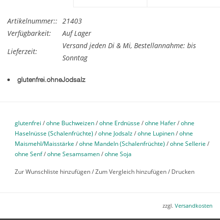
Artikelnummer::
21403
Verfügbarkeit:
Auf Lager
Versand jeden Di & Mi, Bestellannahme: bis
Lieferzeit:
Sonntag
glutenfrei.ohneJodsalz
Glutenfreie Käsestange – aus luftigem, glutenfreiem Hefeteig
gebacken und mit würzigem Emmentaler verfeinert. Ein
glutenfrei
/
ohne Buchweizen
/
ohne Erdnüsse
/
ohne Hafer
/
ohne
herzhaftes Gebäck für alle Käseliebhaber!
Haselnüsse (Schalenfrüchte)
/
ohne Jodsalz
/
ohne Lupinen
/
ohne
Stückpreis Wochenmarkt: 2.30.- €
Maismehl/Maisstärke
/
ohne Mandeln (Schalenfrüchte)
/
ohne Sellerie
/
ohne Senf
/
ohne Sesamsamen
/
ohne Soja
Zutaten
: Wasser, Pflanzliche Fette,
Emmentaler 45% Fett i.Tr.,
(15,3 %)
, Tapiokastärke (Bio), Kartoffelstärke, Reismehl (Bio),
Zur Wunschliste hinzufügen
/
Zum Vergleich hinzufügen
/
Drucken
Hirse (Bio, Vollkorn), Reismehl (Bio, Vollkorn), Xanthan
(Verdickungsmittel), Flohsamenschalen (Bio), Erbsenprotein
zzgl.
Versandkosten
Pulver (Bio), Sauerteig Starter, Meersalz, Olivenöl, Bohnenmehl,