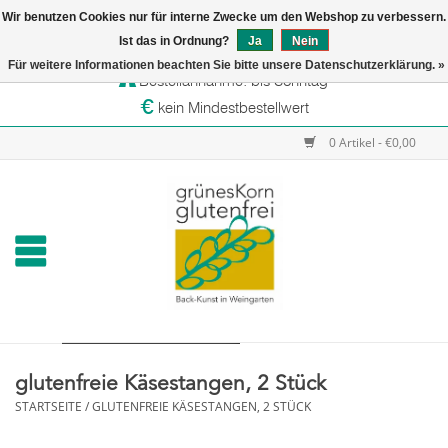
Wir benutzen Cookies nur für interne Zwecke um den Webshop zu verbessern.
Startseite
Ist das in Ordnung?
Ja
Nein
Versandtage: Dienstag & Mittwoch
Für weitere Informationen beachten Sie bitte unsere Datenschutzerklärung. »
Bestellannahme: bis Sonntag
Online-Shop
kein Mindestbestellwert
Verkaufsstellen
0 Artikel - €0,00
grünesKorn
glutenfreie Käsestangen, 2 Stück
STARTSEITE
/
GLUTENFREIE KÄSESTANGEN, 2 STÜCK