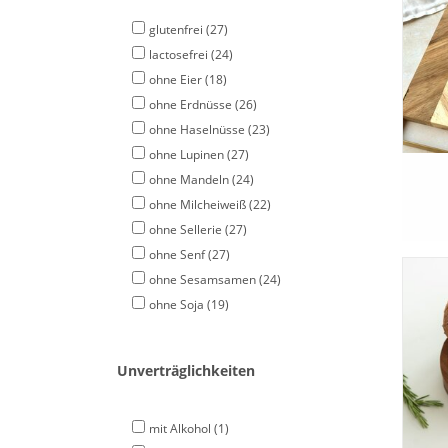
g
wür
glutenfrei
(27)
lactosefrei
(24)
ohne Eier
(18)
ohne Erdnüsse
(26)
ohne Haselnüsse
(23)
ohne Lupinen
(27)
ohne Mandeln
(24)
ohne Milcheiweiß
(22)
ohne Sellerie
(27)
ohne Senf
(27)
E
ohne Sesamsamen
(24)
We
ohne Soja
(19)
Unverträglichkeiten
mit Alkohol
(1)