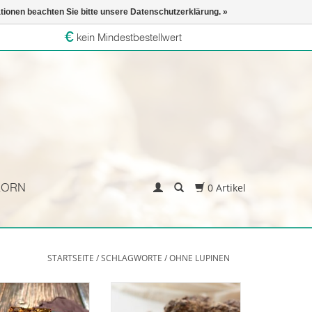
ationen beachten Sie bitte unsere Datenschutzerklärung. »
kein Mindestbestellwert
KORN
0 Artikel
STARTSEITE
/
SCHLAGWORTE
/
OHNE LUPINEN
, schokoladig und
r Geschmack – so
Histaminarm und