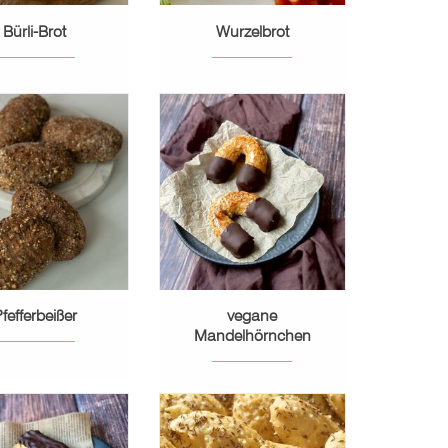
Bürli-Brot
Wurzelbrot
 Brötchen nach
orn-Art mit einem
Edles Marzipan mit
auch Pfeffer.
Mandelblättchen, in
Kuvertüre getaucht.
EHR ERFAHREN
MEHR ERFAHREN
fefferbeißer
vegane
Mandelhörnchen
veganes Gebäck
 einer lockeren
Eine frische Seele darf
Sandmasse.
bei einem