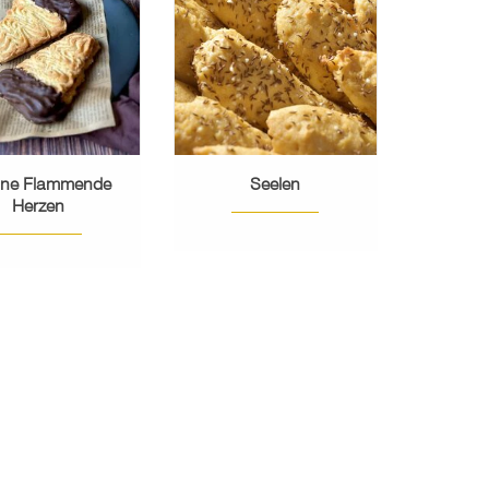
schwäbischen Vesper
EHR ERFAHREN
natürlich nicht fehlen.
MEHR ERFAHREN
ane Flammende
Seelen
Herzen