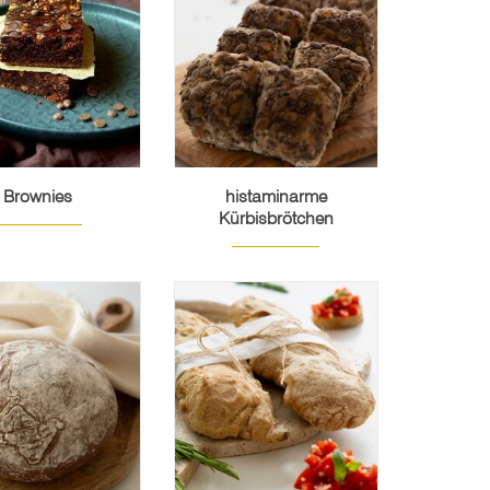
s ein Brownie
aromatisch!
sein!
MEHR ERFAHREN
EHR ERFAHREN
Brownies
histaminarme
Kürbisbrötchen
chter Schweizer
Klassiker!
Der Klassiker unter
den Grillbroten, jetzt
EHR ERFAHREN
in der glutenfreien
Variante.
MEHR ERFAHREN