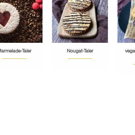
MEHR ERFAHREN
M
MEHR ERFAHREN
armelade-Taler
Nougat-Taler
veg