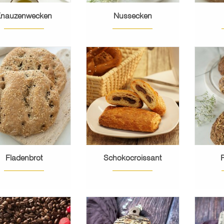
nauzenwecken
Nussecken
Zart, süß, buttrig,
Ein
köstlich!
Vollk
 kleines Fladenbrot
H
mit Sesam und
MEHR ERFAHREN
chwarzkümmel.
M
MEHR ERFAHREN
Fladenbrot
Schokocroissant
P
Feinster Mürbteig,
Ein 
gefüllt mit Edelnougat.
aus
inster Mürbteig,
üllt mit Konfitüre.