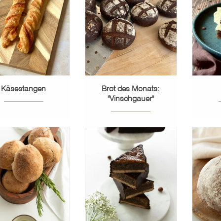
ebacken und mit
Brottradition!
mus
zigem Emmentaler
MEHR ERFAHREN
verfeinert.
M
MEHR ERFAHREN
Käsestangen
Brot des Monats:
"Vinschgauer"
Mischbrot
in schwäbischer
Herrlich nussig, mit
Ein e
cken, locker und
knackiger Schokolade!
saftig.
MEHR ERFAHREN
M
MEHR ERFAHREN