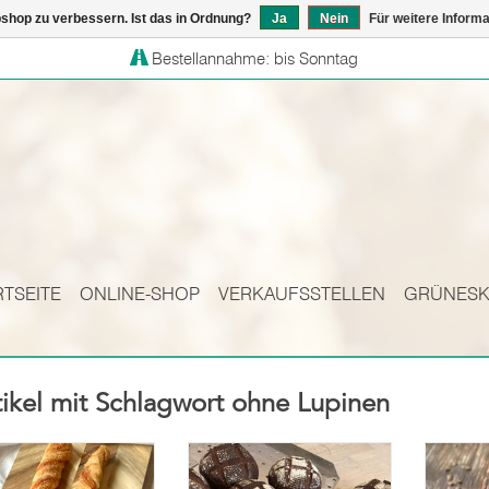
shop zu verbessern. Ist das in Ordnung?
Ja
Nein
Für weitere Inform
Bestellannahme: bis Sonntag
RTSEITE
ONLINE-SHOP
VERKAUFSSTELLEN
GRÜNES
tikel mit Schlagwort ohne Lupinen
Aus luftigem,
Inspiriert von der
Saftig
tenfreiem Hefeteig
Südtiroler
volle