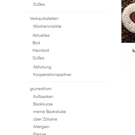
Süßes
Verkaufsstellen
Wochenmärkte
Aktuelles
Brot
M
Kleinbrot
Süßes
Abholung
Kooperationspartner
grünesKorn
Aufbacken
Backkurse
meine Backstube
über Zöliakie
Allergien
Presse