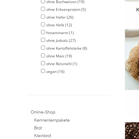
ohne Buchweizen
(19)
K
ohne Erbsenprotein
(5)
ohne Hafer
(26)
ohne Hefe
(12)
histaminarm
(1)
Ein
ohne Jodsalz
(27)
ohne Kartoffelstärke
(8)
S
ohne Mais
(19)
ohne Reismehl
(1)
vegan
(16)
Online-Shop
Kennenlernpakete
Brot
Fe
Kleinbrot
gef