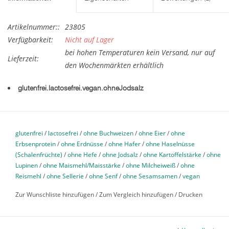
Artikelnummer::
23805
Verfügbarkeit:
Nicht auf Lager
bei hohen Temperaturen kein Versand, nur auf
Lieferzeit:
den Wochenmärkten erhältlich
glutenfrei.lactosefrei.vegan.ohneJodsalz
Edles Marzipan mit Mandelblättchen, in Kuvertüre getaucht.
Stückpreis Wochenmarkt: 3.80.- €
glutenfrei
/
lactosefrei
/
ohne Buchweizen
/
ohne Eier
/
ohne
Zutaten
:
62.3% Marzipan Rohmasse (Mandeln (52%), Zucker,
Erbsenprotein
/
ohne Erdnüsse
/
ohne Hafer
/
ohne Haselnüsse
Invertzuckersirup, Wasser); 15.6% Mandeln;
Aprikosen Konfitüre
(Schalenfrüchte)
/
ohne Hefe
/
ohne Jodsalz
/
ohne Kartoffelstärke
/
ohne
Lupinen
/
ohne Maismehl/Maisstärke
/
ohne Milcheiweiß
/
ohne
(Zutaten: Glukose-Fruktose-Sirup, Aprikosen (35%), Zucker,
Reismehl
/
ohne Sellerie
/
ohne Senf
/
ohne Sesamsamen
/
vegan
Geliermittel: Pektin (E440), Säuerungsmittel: Citronensäure
(E330)) (enthält Säuerungsmittel Citronensäure, Geliermittel
Zur Wunschliste hinzufügen
/
Zum Vergleich hinzufügen
/
Drucken
Pektin);
Zartbitter Kuverüre (Zucker 43,5% ; Kakaomasse 40,5%
; Kakaobutter 15,5% ; Emulgator: Sojalecithin <1% ; natürliches