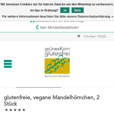
Wir benutzen Cookies nur für interne Zwecke um den Webshop zu verbessern.
Startseite
Ist das in Ordnung?
Ja
Nein
Versandtage: Dienstag & Mittwoch
Für weitere Informationen beachten Sie bitte unsere Datenschutzerklärung. »
Bestellannahme: bis Sonntag
Online-Shop
kein Mindestbestellwert
Verkaufsstellen
0 Artikel - €0,00
grünesKorn
glutenfreie, vegane Mandelhörnchen, 2
Stück