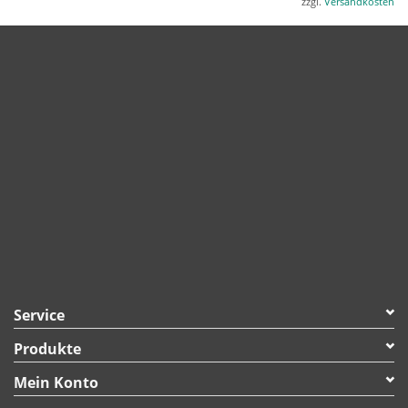
zzgl.
Versandkosten
Vanille-Aroma <1%);
Kristallzucker; Wasser; Flohsamenschalen,
gemahlen.
Service
Produkte
Mein Konto