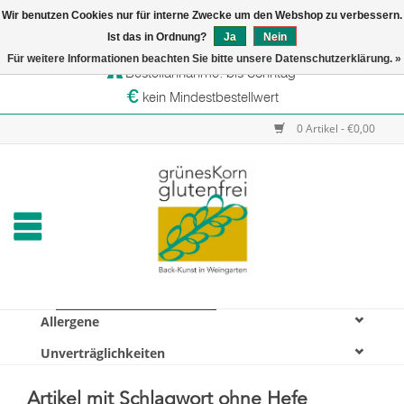
Wir benutzen Cookies nur für interne Zwecke um den Webshop zu verbessern.
Startseite
Ist das in Ordnung?
Ja
Nein
Versandtage: Dienstag & Mittwoch
Für weitere Informationen beachten Sie bitte unsere Datenschutzerklärung. »
Bestellannahme: bis Sonntag
Online-Shop
kein Mindestbestellwert
Verkaufsstellen
0 Artikel - €0,00
grünesKorn
Allergene
Unverträglichkeiten
Artikel mit Schlagwort ohne Hefe