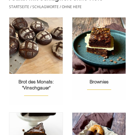
STARTSEITE
/
SCHLAGWORTE
/
OHNE HEFE
Brot des Monats:
Brownies
"Vinschgauer"
Mischbrot