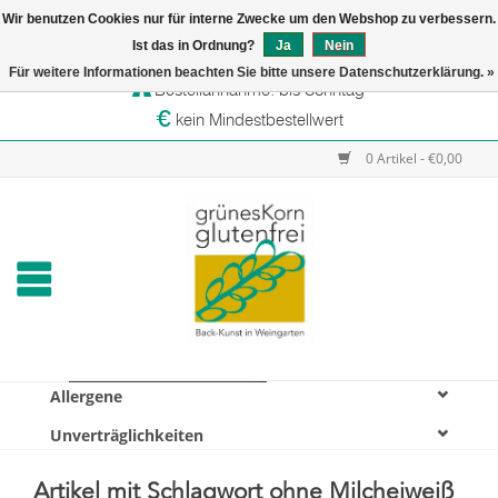
Wir benutzen Cookies nur für interne Zwecke um den Webshop zu verbessern.
Startseite
Ist das in Ordnung?
Ja
Nein
Versandtage: Dienstag & Mittwoch
Für weitere Informationen beachten Sie bitte unsere Datenschutzerklärung. »
Bestellannahme: bis Sonntag
Online-Shop
kein Mindestbestellwert
Verkaufsstellen
0 Artikel - €0,00
grünesKorn
Allergene
Unverträglichkeiten
Artikel mit Schlagwort ohne Milcheiweiß